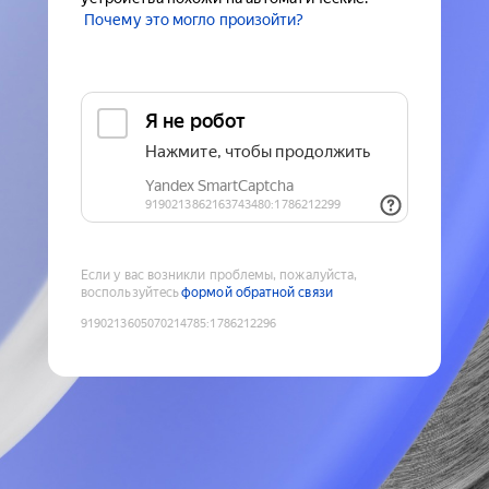
Почему это могло произойти?
Если у вас возникли проблемы, пожалуйста,
воспользуйтесь
формой обратной связи
9190213605070214785
:
1786212296