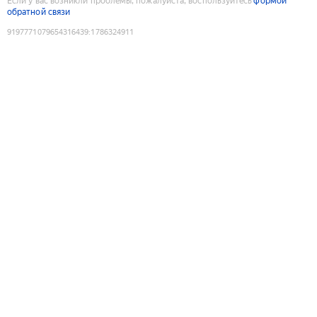
Если у вас возникли проблемы, пожалуйста, воспользуйтесь
формой
обратной связи
9197771079654316439
:
1786324911