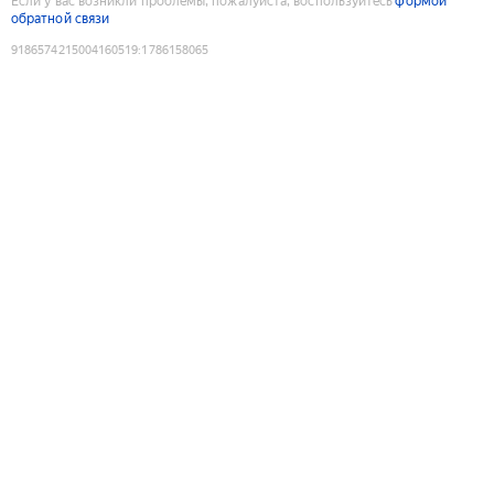
Если у вас возникли проблемы, пожалуйста, воспользуйтесь
формой
обратной связи
9186574215004160519
:
1786158065