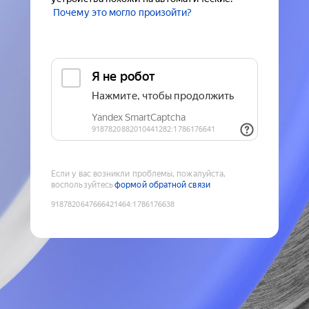
Почему это могло произойти?
Если у вас возникли проблемы, пожалуйста,
воспользуйтесь
формой обратной связи
9187820647666421464
:
1786176638