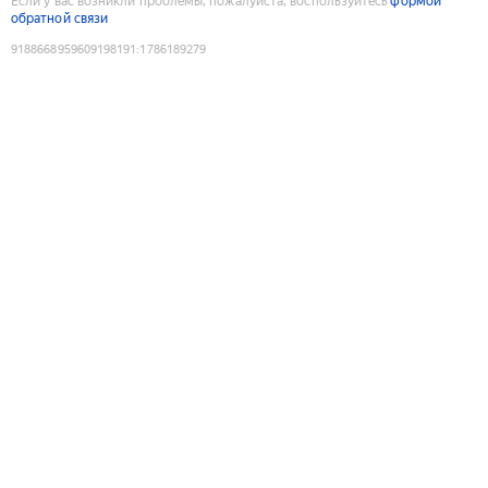
Если у вас возникли проблемы, пожалуйста, воспользуйтесь
формой
обратной связи
9188668959609198191
:
1786189279