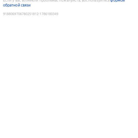
Если у вас возникли проблемы, пожалуйста, воспользуйтесь
формой
обратной связи
9188069706780251812
:
1786180349