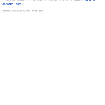
Если у вас возникли проблемы, пожалуйста, воспользуйтесь
формой
обратной связи
9198552915502700466
:
1786336561