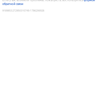
Если у вас возникли проблемы, пожалуйста, воспользуйтесь
формой
обратной связи
9189853272950310749
:
1786206926