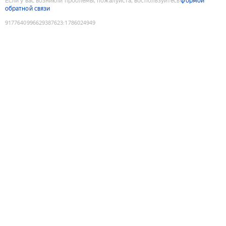
Если у вас возникли проблемы, пожалуйста, воспользуйтесь
формой
обратной связи
9177640996629387623
:
1786024949