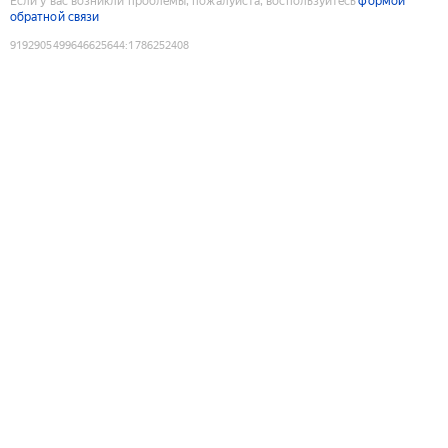
Если у вас возникли проблемы, пожалуйста, воспользуйтесь
формой
обратной связи
9192905499646625644
:
1786252408