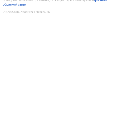
Если у вас возникли проблемы, пожалуйста, воспользуйтесь
формой
обратной связи
9182055848273905459
:
1786090736