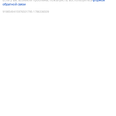
Если у вас возникли проблемы, пожалуйста, воспользуйтесь
формой
обратной связи
9198549415976501795
:
1786336509