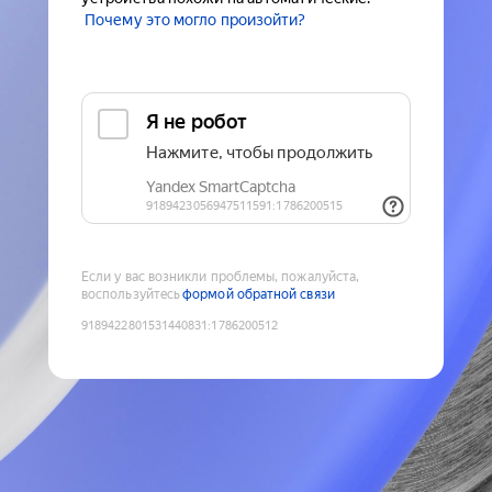
Почему это могло произойти?
Если у вас возникли проблемы, пожалуйста,
воспользуйтесь
формой обратной связи
9189422801531440831
:
1786200512