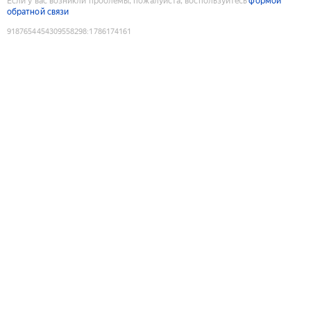
Если у вас возникли проблемы, пожалуйста, воспользуйтесь
формой
обратной связи
9187654454309558298
:
1786174161