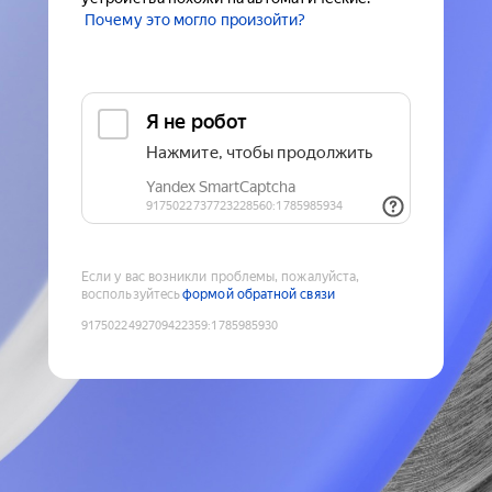
Почему это могло произойти?
Если у вас возникли проблемы, пожалуйста,
воспользуйтесь
формой обратной связи
9175022492709422359
:
1785985930