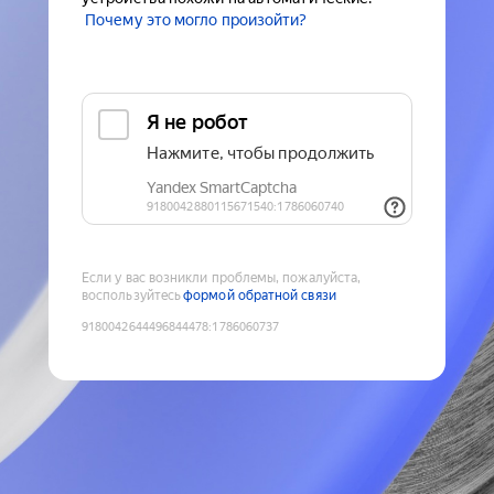
Почему это могло произойти?
Если у вас возникли проблемы, пожалуйста,
воспользуйтесь
формой обратной связи
9180042644496844478
:
1786060737