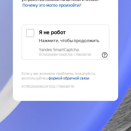
Почему это могло произойти?
Если у вас возникли проблемы, пожалуйста,
воспользуйтесь
формой обратной связи
9178528650942351022
:
1786038176