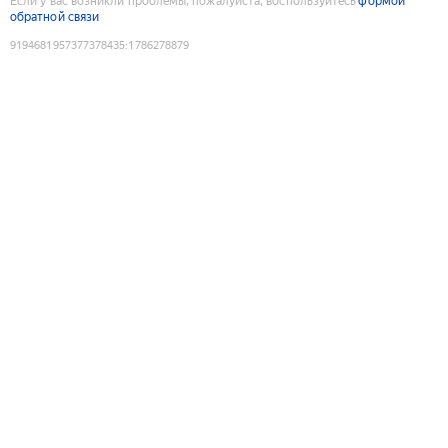
Если у вас возникли проблемы, пожалуйста, воспользуйтесь
формой
обратной связи
9194681957377378435
:
1786278879