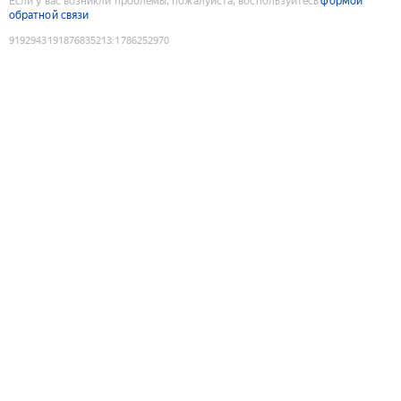
Если у вас возникли проблемы, пожалуйста, воспользуйтесь
формой
обратной связи
9192943191876835213
:
1786252970