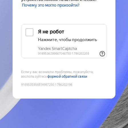
Почему это могло произойти?
Если у вас возникли проблемы, пожалуйста,
воспользуйтесь
формой обратной связи
9189535856814987250
:
1786202196