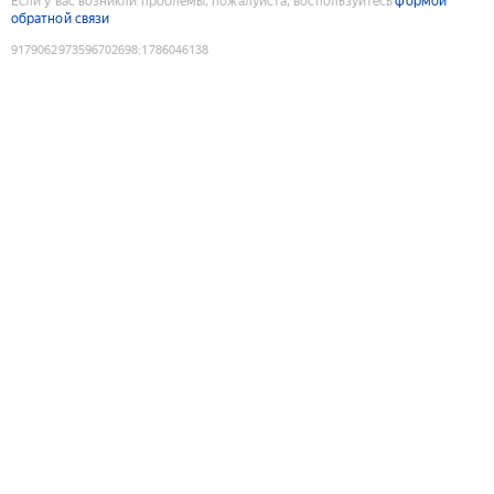
Если у вас возникли проблемы, пожалуйста, воспользуйтесь
формой
обратной связи
9179062973596702698
:
1786046138