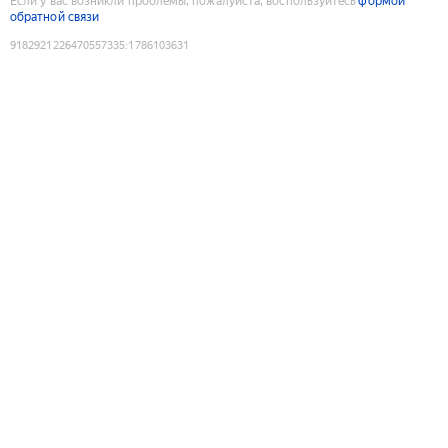
Если у вас возникли проблемы, пожалуйста, воспользуйтесь
формой
обратной связи
9182921226470557335
:
1786103631